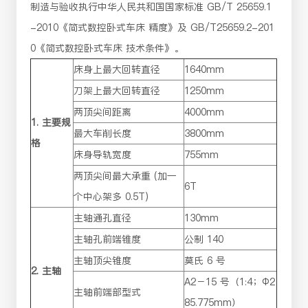
制造与验收执行中华人民共和国国家标准 GB/T 25659.1
-2010《简式数控卧式车床 精度》及 GB/T25659.2-201
0《简式数控卧式车床 技术条件》。
床身上最大回转直径
1640mm
刀架上最大回转直径
1250mm
两顶尖间距离
4000mm
1. 主要规
最大车削长度
3800mm
格
床身导轨宽度
755mm
两顶尖间最大承重 (加一
6T
个中心架多 0.5T)
主轴通孔直径
130mm
主轴孔前端锥度
公制 140
主轴顶尖锥度
莫氏 6 号
2. 主轴
A2－15 号（1:4；Φ2
主轴前端部型式
85.775mm）