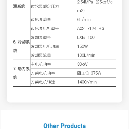
2.54MPa（25kgf/c
滑系统
齿轮泵额定压力
m2）
齿轮泵流量
6L/min
齿轮泵电机型号
A02-7124-B3
冷却泵型号
LXB-100
6. 冷却系
冷却泵电机功率
150W
统
冷却泵流量
100L/min
主电机功率
30kW
7. 动力系
刀架电机功率
四工位 375W
统
刀架电机转速
1400r/min
Other Products