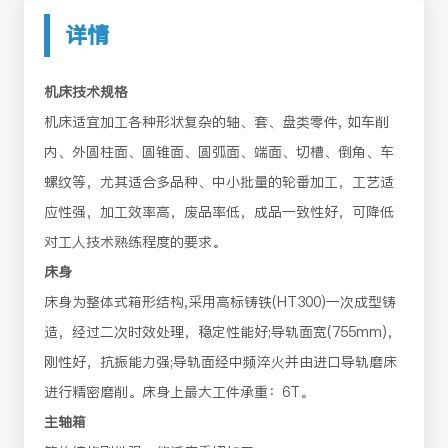
详情
机床技术规格
机床适宜加工各种形状复杂的轴、套、盘类零件, 如车削
内、外圆柱面、圆锥面、圆弧面、端面、切槽、倒角、车
螺纹等，尤其适合多品种、中小批量的轮番加工，工艺适
应性强，加工效率高，废品率低，成品一致性好，可降低
对工人技术熟练程度的要求。
床身
床身为整体式箱形结构,采用高标铸铁(HT300)一次成型铸
造，经过二次时效处理，稳定性能好;导轨面宽(755mm)，
刚性好，抗振能力强;导轨面经中频淬火并由进口导轨磨床
进行精密磨削。床身上最大工件承重：6T。
主轴箱