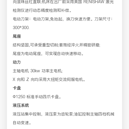
向滚珠丝杠直联;机床在出厂前采用英国 RENISHAW 激光
检测仪进行动态精度检测和补偿。
电动刀架：电动刀架,免抬起，换刀快速方便。刀架尺寸：
300*300.
尾座
结构坚固,可承受重型切削;套筒经淬火并精密研磨;
尾座为电动尾座，可实现自动快速移动。
动力
主轴电机 30kw 功率主电机;
X 向和 Z 向均采用大扭矩交流伺服电机。
卡盘
Ф1250 标准手动四爪卡盘。
液压系统
液压站集中控制，液压泵为齿轮泵;油缸控制主轴四档机械
自动变速。