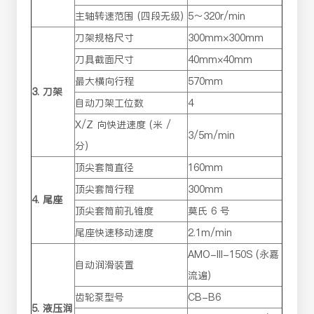
主轴转速范围 (四段无级)
5～320r/min
刀架规格尺寸
300mm×300mm
刀具截面尺寸
40mm×40mm
最大横向行程
570mm
3. 刀架
自动刀架工位数
4
X/Z 向快进速度 (米 /
3/5m/min
分)
顶尖套筒直径
160mm
顶尖套筒行程
300mm
4. 尾座
顶尖套筒前孔锥度
莫氏 6 号
尾座快速移动速度
2.1m/min
AMO-III-150S (永嘉
自动润滑装置
流遍)
齿轮泵型号
CB-B6
5. 液压润