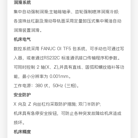
润滑系统
集中自动强制润滑;主轴箱轴承、齿轮强制喷淋润滑冷却;
各滚珠丝杠副及滑动导轨面采用定量卸压式集中稀油自动
润滑装置润滑。
机床电气
数控系统采用 FANUC OI TF5 包系统，可手动也可通过写
入器，或者通过RS232C 标准通讯接口传输程序和参数。
可同时控制 2 轴(X、Z),并具有直线、圆弧和螺纹插补等功
能，最小分辨率为 0.001mm。
工作电源：380 伏，50Hz (三相)。
安全防护
X 向及 Z 向丝杠均采取防护措施; 双门半防护;
机床具有急停安全按钮，可防止各种突发故障给机床造成
损坏。
机床精度