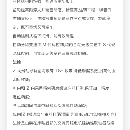
箱体结构刚性强，能适应重切加工;
齿轮经高频淬火并精密研磨，精度高,运转平稳，噪音低;
主轴直径大，由精密重负荷轴承作三点式支撑，旋转稳
定，既可重切又可精车;
自动强制式循环润滑，能有效降温;
自动分段变速由 M 代码控制,段内自动无级变速由 S 代码
选择控制，可实现无级变速及恒线速切削。
进给
Z 向滑动导轨副均敷有 TSF 软带,降低摩擦系数,提高伺服
响应性能;
X 向和 Z 向采用精密研磨级滚珠丝杠副,保证加工精度、
定位精度;
各运动副间由集中间歇润滑系统自动润滑;
纵向(Z 向)进给：由丝杠(配置副导轨)传动进给;横向(X 向)
进给是由装在床鞍后部的交流伺服电机经挠性联轴器与横